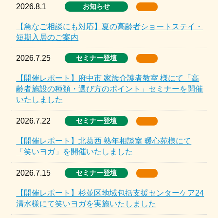
2026.8.1
お知らせ
【急なご相談にも対応】夏の高齢者ショートステイ・
短期入居のご案内
2026.7.25
セミナー登壇
【開催レポート】府中市 家族介護者教室 様にて「高
齢者施設の種類・選び方のポイント」セミナーを開催
いたしました
2026.7.22
セミナー登壇
【開催レポート】北葛西 熟年相談室 暖心苑様にて
「笑いヨガ」を開催いたしました
2026.7.15
セミナー登壇
【開催レポート】杉並区地域包括支援センターケア24
清水様にて笑いヨガを実施いたしました