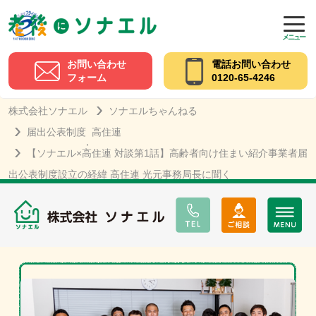
メニュー
お問い合わせ
電話お問い合わせ
フォーム
0120-65-4246
株式会社ソナエル
ソナエルちゃんねる
届出公表制度
高住連
,
【ソナエル×高住連 対談第1話】高齢者向け住まい紹介事業者届
出公表制度設立の経緯 高住連 光元事務局長に聞く