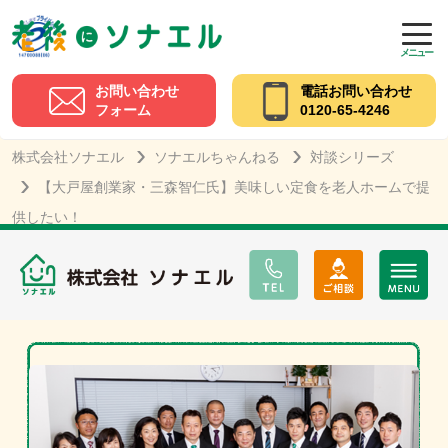
メニュー
お問い合わせ
電話お問い合わせ
フォーム
0120-65-4246
株式会社ソナエル
ソナエルちゃんねる
対談シリーズ
【大戸屋創業家・三森智仁氏】美味しい定食を老人ホームで提
供したい！