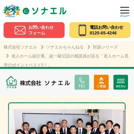
メニュー
お問い合わせ
電話お問い合わせ
フォーム
0120-65-4246
株式会社ソナエル
ソナエルちゃんねる
対談シリーズ
老人ホーム紹介業、超一級伝説の相談員が語る「老人ホーム見
学のポイントベスト5！」